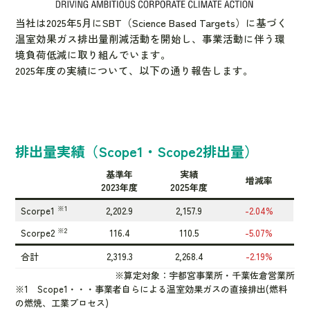
当社は2025年5月にSBT（Science Based Targets）に基づく
温室効果ガス排出量削減活動を開始し、事業活動に伴う環
境負荷低減に取り組んでいます。
2025年度の実績について、以下の通り報告します。
排出量実績（Scope1・Scope2排出量）
基準年
実績
増減率
2023年度
2025年度
※1
Scorpe1
2,202.9
2,157.9
-2.04%
※2
Scorpe2
116.4
110.5
-5.07%
合計
2,319.3
2,268.4
-2.19%
※算定対象：宇都宮事業所・千葉佐倉営業所
※1 Scope1・・・事業者自らによる温室効果ガスの直接排出(燃料
の燃焼、工業プロセス)